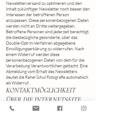
Newsletterversand zu optimieren und den
Inhalt zukünftiger Newsletter noch besser den
Interessen der betroffenen Person
anzupassen. Diese personenbezogenen Daten
werden nicht an Dritte weitergegeben.
Betroffene Personen sind jederzeit berechtigt,
die diesbezügliche gesonderte, über das
Double-Opt-In-Verfahren abgegebene
Einwilligungserklärung zu widerrufen. Nach
einem Widerruf werden diese
personenbezogenen Daten von dem für die
Verarbeitung Verantwortlichen gelöscht. Eine
Abmeldung vom Erhalt des Newsletters
deutet die Rahel Schul Fotografie automatisch
als Widerruf.
KONTAKTMÖGLICHKEIT
ÜBER DIE INTERNETSEITE
Die Internetseite der Rahel Schul Fotografie
enthält aufgrund von gesetzlichen
Vorschriften Angaben, die eine schnelle
elektronische Kontaktaufnahme zu unserem
Unternehmen sowie eine unmittelbare